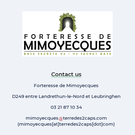
Contact us
Forteresse de Mimoyecques
D249 entre Landrethun-le-Nord et Leubringhen
03 21 87 10 34
mimoyecques
terredes2caps
.
com
(mimoyecques[at]terredes2caps[dot]com)