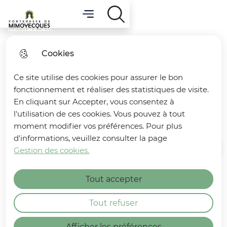
Menu
Main menu
Forteresse de Mimoyecques
Cookies
Visite guidée “À la
Ce site utilise des cookies pour assurer le bon
découverte de la
fonctionnement et réaliser des statistiques de visite.
Forteresse” 13 juin
En cliquant sur Accepter, vous consentez à
l'utilisation de ces cookies. Vous pouvez à tout
moment modifier vos préférences. Pour plus
d'informations, veuillez consulter la page
Gestion des cookies.
Home
Tout accepter
Tout refuser
Afficher les préférences