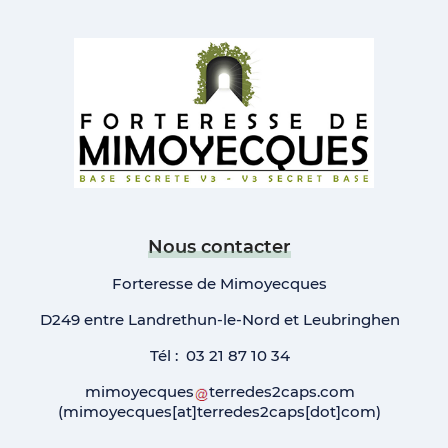
Nous contacter
Forteresse de Mimoyecques
D249 entre Landrethun-le-Nord et Leubringhen
Tél : 03 21 87 10 34
mimoyecques
terredes2caps
.
com
(mimoyecques[at]terredes2caps[dot]com)