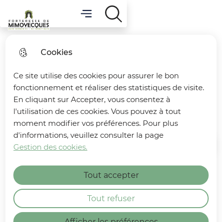
Menü
Hauptmenü
Forteresse de Mimoyecques
Cookies
Visite guidée “À la
Ce site utilise des cookies pour assurer le bon
découverte de la
fonctionnement et réaliser des statistiques de visite.
Forteresse” 13 juin
En cliquant sur Accepter, vous consentez à
l'utilisation de ces cookies. Vous pouvez à tout
moment modifier vos préférences. Pour plus
d'informations, veuillez consulter la page
Gestion des cookies.
Startseite
Tout accepter
Tout refuser
Afficher les préférences