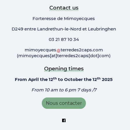
Contact us
Forteresse de Mimoyecques
D249 entre Landrethun-le-Nord et Leubringhen
03 21 87 10 34
mimoyecques
terredes2caps
.
com
(mimoyecques[at]terredes2caps[dot]com)
Opening times
th
th
From April the 12
to October the 12
2025
From 10 am to 6 pm 7 days /7
Nous contacter
Suivez-nous sur Facebook