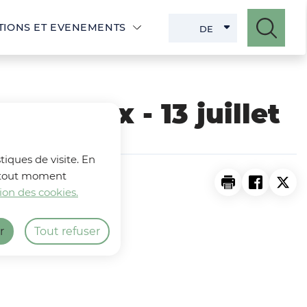
Hauptmenü
TIONS ET EVENEMENTS
DE
DEUTSCH
ACTIVE
 coteaux - 13 juillet
tiques de visite. En
 à tout moment
Print the page 
Share th
Shar
ion des cookies.
r
Tout refuser