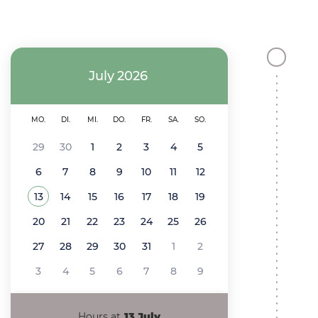
a
v
i
July
2026
g
a
MO.
DI.
MI.
DO.
FR.
SA.
SO.
t
29
30
1
2
3
4
5
6
7
8
9
10
11
12
i
13
14
15
16
17
18
19
o
See all the events of
July 2026
20
21
22
23
24
25
26
n
27
28
29
30
31
1
2
3
4
5
6
7
8
9
Hours at
13 July