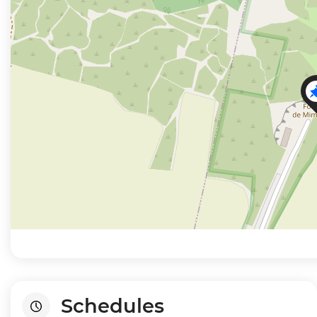
−
Schedules