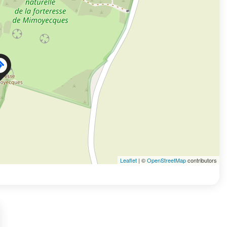
Leaflet
| ©
OpenStreetMap
contributors