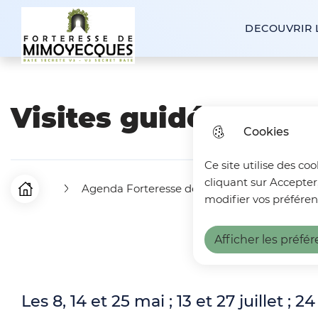
zum
Inhalt
DECOUVRIR 
Forteresse de Mimoyecques
Visites guidées des z
Cookies
Ce site utilise des co
cliquant sur Accepter
Agenda Forteresse de Mimoyecques
Vi
P
Startseite
modifier vos préféren
f
Afficher les préfé
a
d
Les 8, 14 et 25 mai ; 13 et 27 juillet ; 24
n