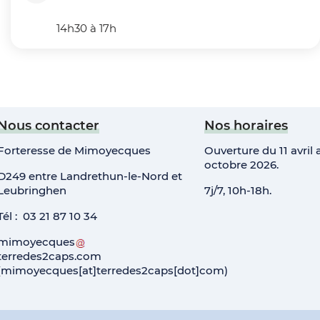
14h30 à 17h
Nous contacter
Nos horaires
Forteresse de Mimoyecques
Ouverture du 11 avril 
octobre 2026.
D249 entre Landrethun-le-Nord et
Leubringhen
7j/7, 10h-18h.
Tél : 03 21 87 10 34
mimoyecques
terredes2caps
.
com
(mimoyecques[at]terredes2caps[dot]com)