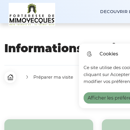
contenu
principal
DECOUVRIR 
Forteresse de Mimoyecques
Informations pratiq
Cookies
Ce site utilise des co
cliquant sur Accepter
Préparer ma visite
Informations pratiq
F
Accueil
modifier vos préféren
i
Afficher les préfé
l
d
'