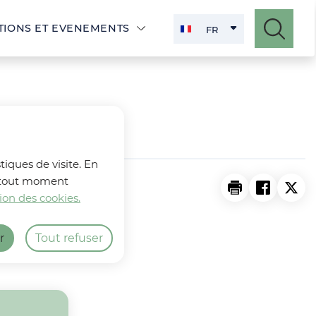
Menu principal
TIONS ET EVENEMENTS
FR
FRANÇAIS
ACTIVE
tiques de visite. En
 à tout moment
Imprimer la p
Partager 
Part
ion des cookies.
r
Tout refuser