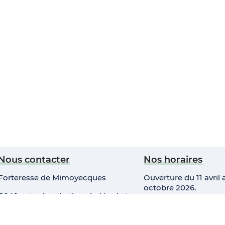
Nous contacter
Nos horaires
Forteresse de Mimoyecques
Ouverture du 11 avril 
octobre 2026.
D249 entre Landrethun-le-Nord et
Leubringhen
7j/7, 10h-18h.
Tél : 03 21 87 10 34