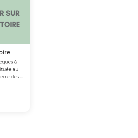
oire
cques à
ituée au
terre des 2
 des deux