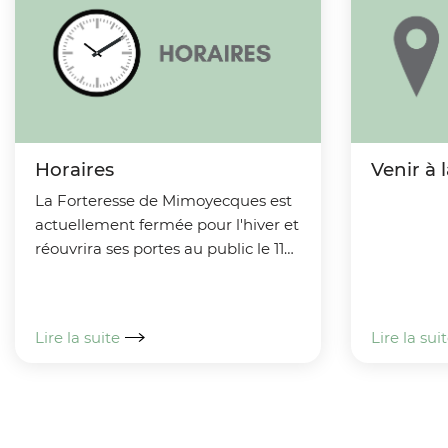
A
r
i
a
Horaires
Venir à 
n
La Forteresse de Mimoyecques est
e
actuellement fermée pour l'hiver et
réouvrira ses portes au public le 11
avril 2026
Lire la suite
Lire la sui