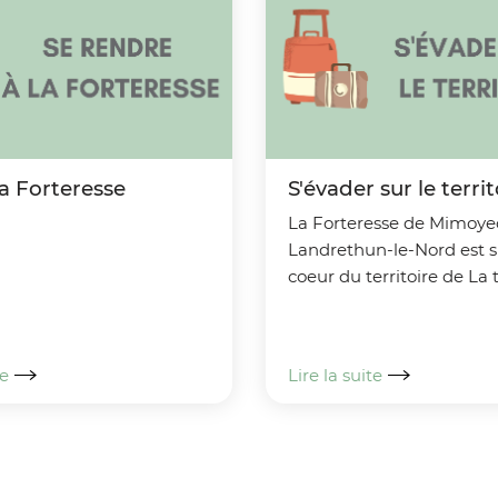
la Forteresse
S'évader sur le territ
La Forteresse de Mimoye
Landrethun-le-Nord est s
coeur du territoire de La 
caps, entre le grand site
caps.
te
Lire la suite